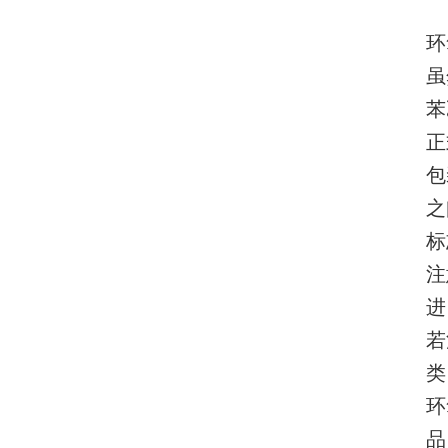
环
虽
苯
正
包
之
标
注
进
若
类
环
品