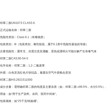
邻苯二胺UN1673 CLASS 6.
正式运输名称：邻苯二胺
危险性类别：Class 6.1（有毒物质）
包装类别：III（包装类别，毒性较低，属于6.1类中危险性最低的等级）
次要危险性：通常无，但需注意其遇酸、受热或遇明火可能分解产生有毒气体
邻苯二胺CAS:95-54-5
化学名称：邻苯二胺；1,2-二氨基苯
外观：白色至浅红色片状结晶，暴露在空气中易氧化变深
邻苯二胺HS:2921511000
成分含量：需明确邻苯二胺的纯度及主要杂质（如：邻苯二胺 ≥99.5%，水分0.5%）
用途：如“用于生产染料、农药、医药中间体”。
包装规格：如“25千克/纸板桶”。